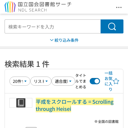
メニ
本文へ移動
検索
絞り込み条件
検索結果 1 件
一括
タイト
お気
ルでま
に入
とめる
り
平成をスクロールする = Scrolling
through Heisei
全国の図書館