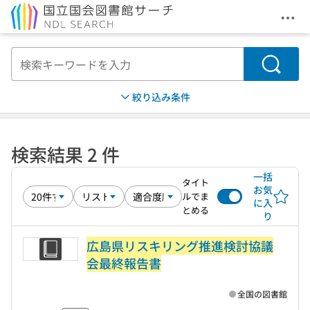
メニ
本文へ移動
検索
絞り込み条件
検索結果 2 件
一括
タイト
お気
ルでま
に入
とめる
り
広島県リスキリング推進検討協議
会最終報告書
全国の図書館