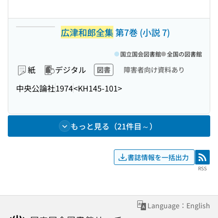
広津和郎全集
第7巻 (小説 7)
国立国会図書館
全国の図書館
紙
デジタル
図書
障害者向け資料あり
中央公論社
1974
<KH145-101>
もっと見る（21件目～）
書誌情報を一括出力
RSS
RSS
Language：English