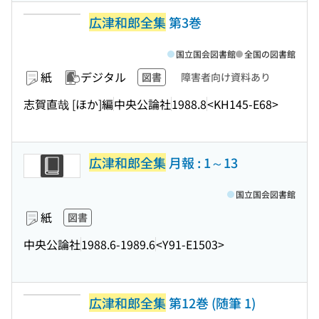
広津和郎全集
第3巻
国立国会図書館
全国の図書館
紙
デジタル
図書
障害者向け資料あり
志賀直哉 [ほか]編
中央公論社
1988.8
<KH145-E68>
広津和郎全集
月報 : 1～13
国立国会図書館
紙
図書
中央公論社
1988.6-1989.6
<Y91-E1503>
広津和郎全集
第12巻 (随筆 1)