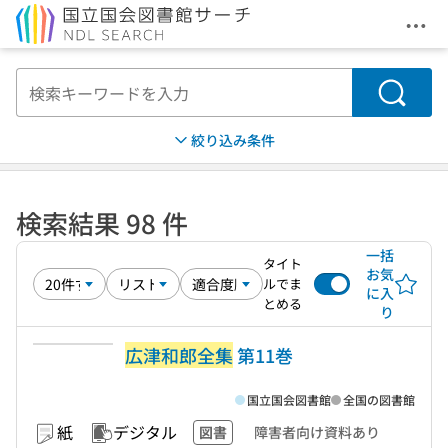
メニ
本文へ移動
検索
絞り込み条件
検索結果 98 件
一括
タイト
お気
ルでま
に入
とめる
り
広津和郎全集
第11巻
国立国会図書館
全国の図書館
紙
デジタル
図書
障害者向け資料あり