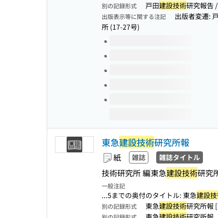
戸田
建設技術
研究報告 /
別の記録形式
出版者変遷: 戸
出版表示等に関する注記
所 (17-27号)
このタイトルの巻号
東急
建設技術
研究所報
紙
雑誌
雑誌タイトル
技術研究所 編
東急
建設技術
研究
一般注記
...5までの奥付のタイトル: 東急
建設技
東急
建設技術
研究所報 
別の記録形式
東急
建設技術
研究所報
別の記録形式