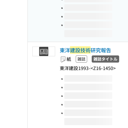
東洋
建設技術
研究報告
紙
雑誌
雑誌タイトル
東洋建設
1993-
<Z16-1450>
このタイトルの巻号