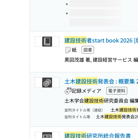
建設技術
者start book 2026 
紙
図書
黒図茂雄 著, 建設経営サービス 
土木
建設技術
発表会 : 概要集 2
記録メディア
電子資料
土木学会
建設技術
研究委員会 編
土木
建設技術
並列タイトル等（連結）
土木
建設技術
発表会2
並列タイトル等
建設技術
研究所統合報告書