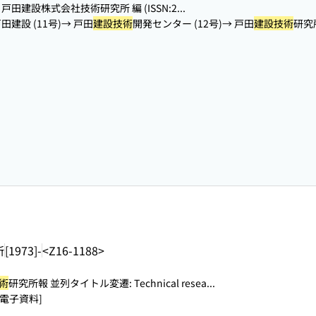
 戸田建設株式会社技術研究所 編 (ISSN:2...
田建設 (11号)→ 戸田
建設技術
開発センター (12号)→ 戸田
建設技術
研究所
所
[1973]-
<Z16-1188>
術
研究所報 並列タイトル変遷: Technical resea...
[電子資料]