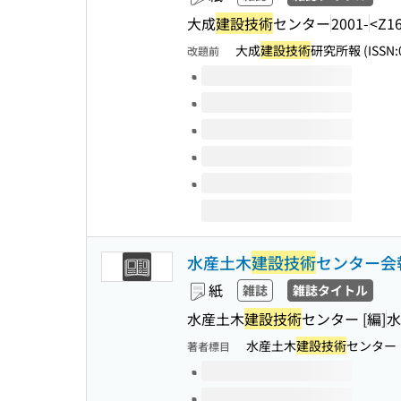
大成
建設技術
センター
2001-
<Z1
大成
建設技術
研究所報 (ISSN:0
改題前
このタイトルの巻号
水産土木
建設技術
センター会
紙
雑誌
雑誌タイトル
水産土木
建設技術
センター [編]
水
水産土木
建設技術
センター
著者標目
このタイトルの巻号