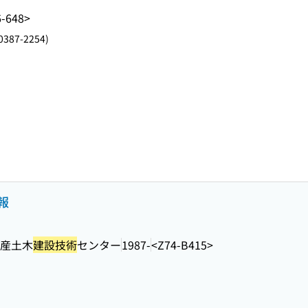
6-648>
387-2254)
報
産土木
建設技術
センター
1987-
<Z74-B415>