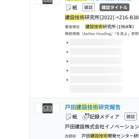
紙
雑誌
雑誌タイトル
建設技術
研究所
[2022]-
<Z16-B38
建設技術
研究所 (1964年)
著者標目
典拠情報（Author Heading/「を見よ」参
このタイトルの巻号
戸田
建設技術
研究報告
紙
記録メディア
雑誌
戸田建設株式会社イノベーション
戸田
建設技術
開発センター研究
改題前