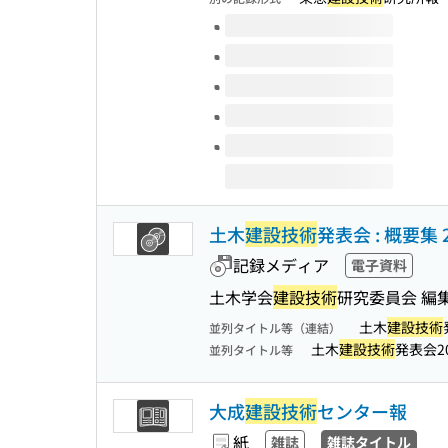
このタイトルの巻号
土木
建設技術
発表会 : 概要集 2
記録メディア
電子資料
土木学会
建設技術
研究委員会 編
土木
建設技術
並列タイトル等（連結）
土木
建設技術
発表会2
並列タイトル等
大成
建設技術
センター報
紙
雑誌
雑誌タイトル