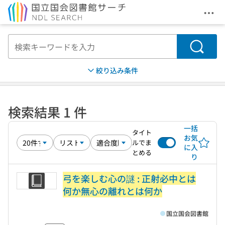
メニ
本文へ移動
検索
絞り込み条件
検索結果 1 件
一括
タイト
お気
ルでま
に入
とめる
り
弓を楽しむ心の謎 : 正射必中とは
何か無心の離れとは何か
国立国会図書館