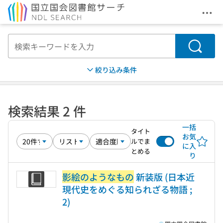
メニ
本文へ移動
検索
絞り込み条件
検索結果 2 件
一括
タイト
お気
ルでま
に入
とめる
り
影絵のようなもの
新装版 (日本近
現代史をめぐる知られざる物語 ;
2)