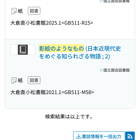
国立国会図書館
紙
図書
大倉直
小松書館
2025.1
<GB511-R15>
影絵のようなもの
(日本近現代史
をめぐる知られざる物語 ; 2)
国立国会図書館
紙
図書
大倉直
小松書館
2021.1
<GB511-M58>
検索結果は以上です。
書誌情報を一括出力
RSS