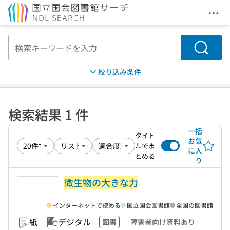
メニ
本文へ移動
検索
絞り込み条件
検索結果 1 件
一括
タイト
お気
ルでま
に入
とめる
り
微生物の大きな力
インターネットで読める
国立国会図書館
全国の図書館
紙
デジタル
図書
障害者向け資料あり