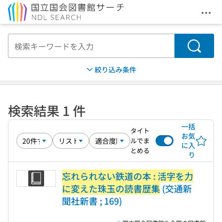
メニ
本文へ移動
検索
絞り込み条件
検索結果 1 件
一括
タイト
お気
ルでま
に入
とめる
り
忘れられない鉄道の本 : 活字を力
に変えた珠玉の読書歴集
(交通新
聞社新書 ; 169)