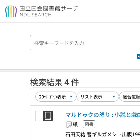
本文へ移動
検索結果 4 件
マルドゥクの怒り : 小説と戯
紙
図書
石田天祐 著
ギルガメシュ出版
199