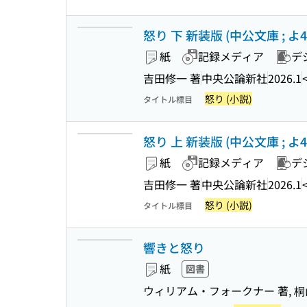
怒り 下 新装版 (中公文庫 ; よ43
紙
記録メディア
デ
吉田修一 著
中央公論新社
2026.1
怒り (小説)
タイトル標目
怒り 上 新装版 (中公文庫 ; よ43
紙
記録メディア
デ
吉田修一 著
中央公論新社
2026.1
怒り (小説)
タイトル標目
響きと怒り
紙
図書
ウィリアム・フォークナー 著, 桐