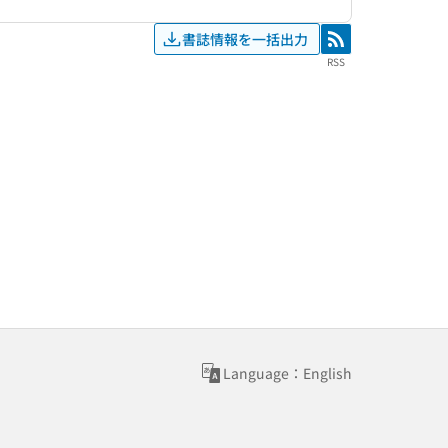
書誌情報を一括出力
RSS
RSS
Language：English