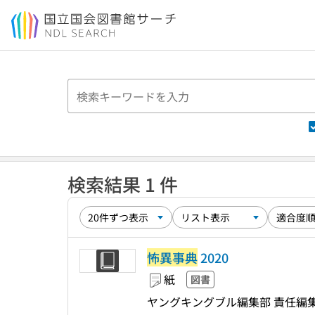
本文へ移動
検索結果 1 件
怖異事典
2020
紙
図書
ヤングキングブル編集部 責任編