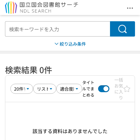
メニ
本文へ移動
検索
絞り込み条件
検索結果 0件
一括
タイト
お気
ルでま
に入
とめる
り
該当する資料はありませんでした