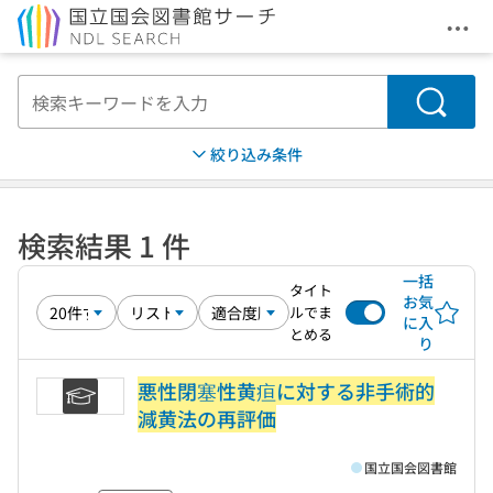
メニ
本文へ移動
検索
絞り込み条件
検索結果 1 件
一括
タイト
お気
ルでま
に入
とめる
り
悪性閉塞性黄疸に対する非手術的
減黄法の再評価
国立国会図書館