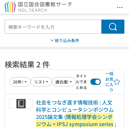
メニ
本文へ移動
検索
絞り込み条件
検索結果 2 件
一括
タイト
お気
ルでま
に入
とめる
り
社会をつなぎ直す情報技術 : 人文
科学とコンピュータシンポジウム
2025論文集 (
情報処理学会シンポ
ジウム = IPSJ symposium series
;