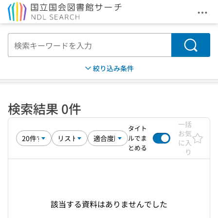
メニ
本文へ移動
検索
絞り込み条件
検索結果 0件
一括
タイト
お気
ルでま
に入
とめる
り
該当する資料はありませんでした