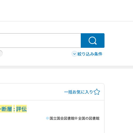
検索
絞り込み条件
一括お気に入り
一断層
:
評伝
国立国会図書館
全国の図書館