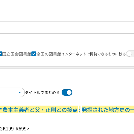
国立国会図書館
全国の図書館
インターネットで閲覧できるものに絞る
タイトルでまとめる
"農本主義者と父・正則との接点
:
発掘された地方史の
GK199-R699>