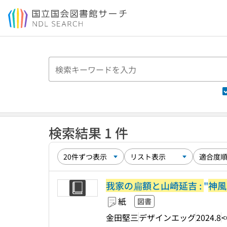
本文へ移動
検索結果 1 件
我家の扁額と山崎延吉 :
"
神風
紙
図書
金田堅三
デザインエッグ
2024.8
<