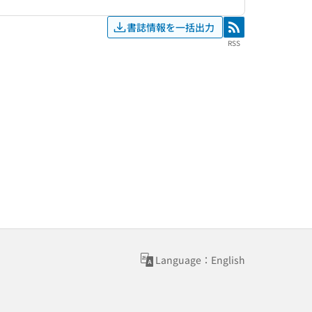
書誌情報を一括出力
RSS
RSS
Language：English