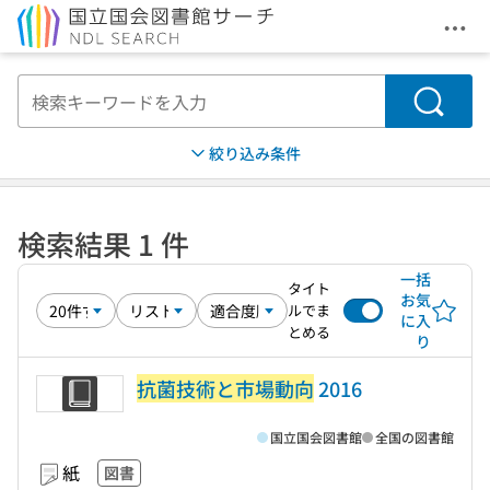
メニ
本文へ移動
検索
絞り込み条件
検索結果 1 件
一括
タイト
お気
ルでま
に入
とめる
り
抗菌技術と市場動向
2016
国立国会図書館
全国の図書館
紙
図書