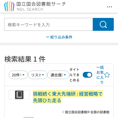
メニ
本文へ移動
検索
絞り込み条件
検索結果 1 件
一括
タイト
お気
ルでま
に入
とめる
り
挑戦続く東大先端研 : 経営戦略で
先頭ひた走る
国立国会図書館
全国の図書館