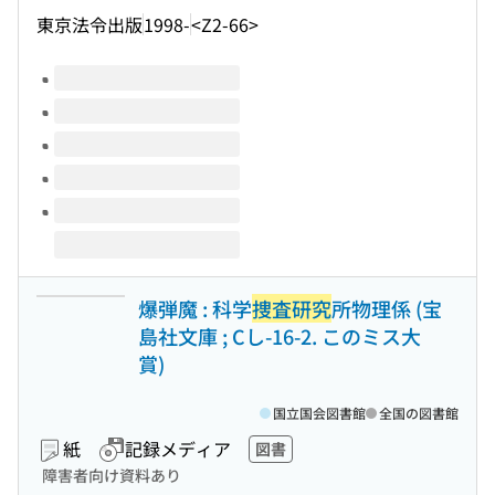
東京法令出版
1998-
<Z2-66>
このタイトルの巻号
爆弾魔 : 科学
捜査研究
所物理係 (宝
島社文庫 ; Cし-16-2. このミス大
賞)
国立国会図書館
全国の図書館
紙
記録メディア
図書
障害者向け資料あり