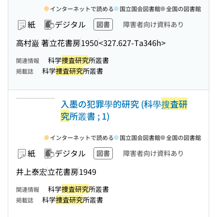
インターネットで読める
国立国会図書館
全国の図書館
紙
デジタル
図書
障害者向け資料あり
高村巌 著
立花書房
1950
<327.627-Ta346h>
科学
捜査研究
所叢書
関連情報
科学
捜査研究
所叢書
掲載誌
入墨の犯罪學的研究 (科學
搜査研
究
所叢書 ; 1)
インターネットで読める
国立国会図書館
全国の図書館
紙
デジタル
図書
障害者向け資料あり
井上泰宏
立花書房
1949
科学
捜査研究
所叢書
関連情報
科学
捜査研究
所叢書
掲載誌