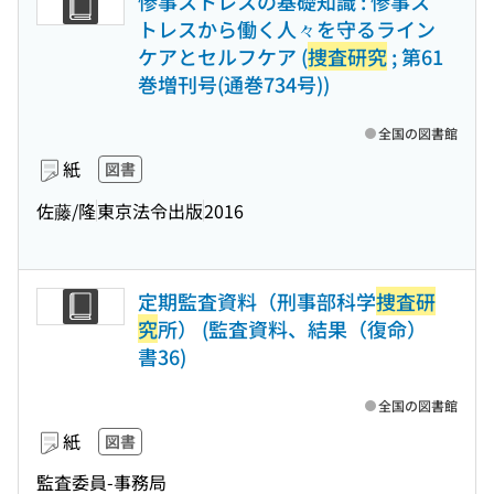
惨事ストレスの基礎知識 : 惨事ス
トレスから働く人々を守るライン
ケアとセルフケア (
捜査研究
; 第61
巻増刊号(通巻734号))
全国の図書館
紙
図書
佐藤/隆
東京法令出版
2016
定期監査資料（刑事部科学
捜査研
究
所） (監査資料、結果（復命）
書36)
全国の図書館
紙
図書
監査委員-事務局