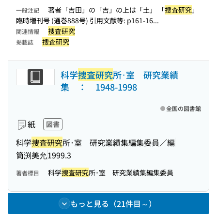
著者「吉田」の「吉」の上は「土」 「
捜査研究
」
一般注記
臨時増刊号 (通巻888号) 引用文献等: p161-16...
捜査研究
関連情報
捜査研究
掲載誌
科学
捜査研究
所･室 研究業績
集 ： 1948-1998
全国の図書館
紙
図書
科学
捜査研究
所･室 研究業績集編集委員／編
筒渕美允
1999.3
科学
捜査研究
所･室 研究業績集編集委員
著者標目
もっと見る（21件目～）