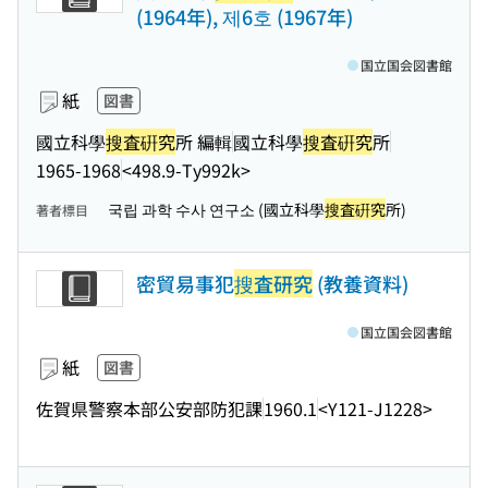
(1964年), 제6호 (1967年)
国立国会図書館
紙
図書
國立科學
搜査硏究
所 編輯
國立科學
搜査硏究
所
1965-1968
<498.9-Ty992k>
국립 과학 수사 연구소 (國立科學
搜査硏究
所)
著者標目
密貿易事犯
搜査研究
(教養資料)
国立国会図書館
紙
図書
佐賀県警察本部公安部防犯課
1960.1
<Y121-J1228>