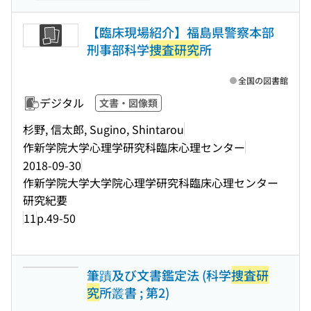
【臨床現場紹介】福島県警察本部
刑事部科学
捜査研究
所
全国の図書館
デジタル
文書・図像類
杉野, 信太郎, Sugino, Shintarou
作新学院大学心理学研究科臨床心理センター
2018-09-30
作新学院大学大学院心理学研究科臨床心理センター
研究紀要
11
p.49-50
筆蹟及び文書鑑定法 (科学
捜査研
究
所叢書 ; 第2)