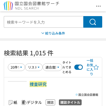
メニ
本文へ移動
検索
絞り込み条件
検索結果 1,015 件
一括
タイト
お気
ルでま
に入
とめる
り
捜査研究
国立国会図書館
紙
デジタル
雑誌
雑誌タイトル