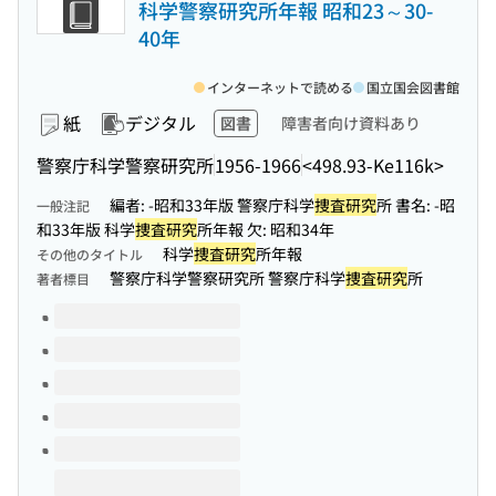
科学警察研究所年報 昭和23～30-
40年
インターネットで読める
国立国会図書館
紙
デジタル
図書
障害者向け資料あり
警察庁科学警察研究所
1956-1966
<498.93-Ke116k>
編者: -昭和33年版 警察庁科学
捜査研究
所 書名: -昭
一般注記
和33年版 科学
捜査研究
所年報 欠: 昭和34年
科学
捜査研究
所年報
その他のタイトル
警察庁科学警察研究所 警察庁科学
捜査研究
所
著者標目
このタイトルの巻号