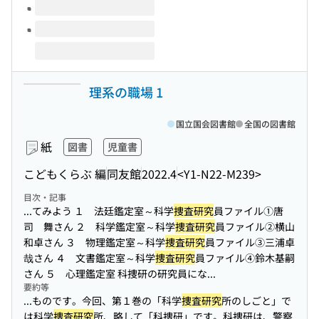
理系の職場 1
国立国会図書館
全国の図書館
紙
図書
児童書
こどもくらぶ 編
同友館
2022.4
<Y1-N22-M239>
目次・記事
...てみよう １ 法廷鑑定室～科学
捜査研究
員ファイル①唐
司 舞さん ２ 科学鑑定室～科学
捜査研究
員ファイル②横山
和卓さん ３ 物理鑑定室～科学
捜査研究
員ファイル③三浦卓
哉さん ４ 文書鑑定室～科学
捜査研究
員ファイル④鈴木基嗣
さん ５ 心理鑑定室 科捜研の研究員にな...
要約等
...ものです。今回、第１巻の「科学
捜査研究
所のしごと」で
は科学
捜査研究
所、略して「科捜研」です。科捜研は、警察