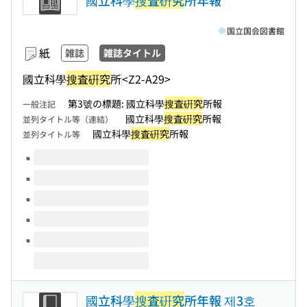
國立科學
搜査硏究
所年報
国立国会図書館
紙
雑誌
雑誌タイトル
國立科學
搜査硏究
所
<Z2-A29>
第3號の標題: 國立科學
搜査硏究
所報
一般注記
國立科學
搜査硏究
所報
並列タイトル等（連結）
國立科學
搜査硏究
所報
並列タイトル等
このタイトルの巻号
國立科學
搜査硏究
所年報 제3호