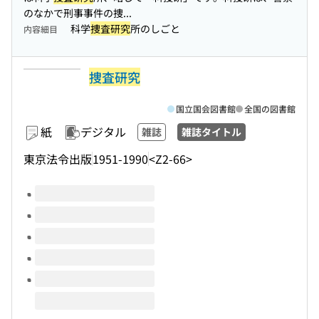
のなかで刑事事件の捜...
科学
捜査研究
所のしごと
内容細目
捜査研究
国立国会図書館
全国の図書館
紙
デジタル
雑誌
雑誌タイトル
東京法令出版
1951-1990
<Z2-66>
このタイトルの巻号