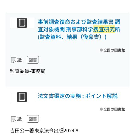
事前調査復命および監査結果書 調
査対象機関 刑事部科学
捜査研究
所
(監査資料、結果（復命書）)
全国の図書館
紙
図書
監査委員-事務局
法文書鑑定の実務 : ポイント解説
全国の図書館
紙
図書
吉田公一著
東京法令出版
2024.8