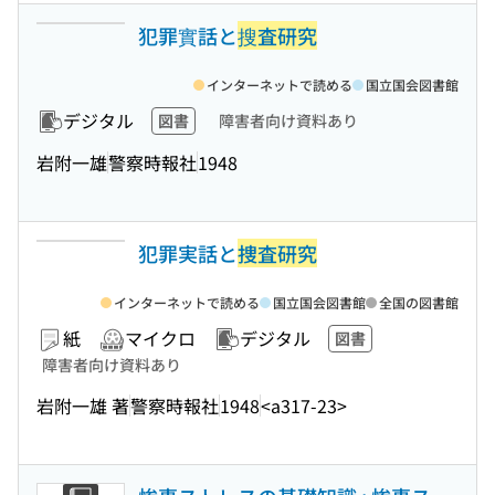
犯罪實話と
搜査研究
インターネットで読める
国立国会図書館
デジタル
図書
障害者向け資料あり
岩附一雄
警察時報社
1948
犯罪実話と
捜査研究
インターネットで読める
国立国会図書館
全国の図書館
紙
マイクロ
デジタル
図書
障害者向け資料あり
岩附一雄 著
警察時報社
1948
<a317-23>