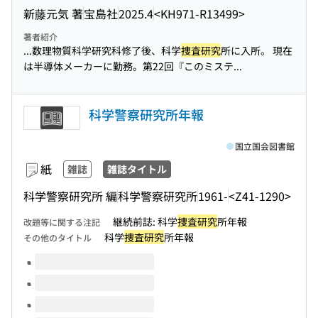
新藤元気 著
宝島社
2025.4
<KH971-R13499>
著者紹介
...数理物質科学研究科修了後、科学
捜査研究
所に入所。 現在
は半導体メーカーに勤務。第22回『このミステ...
科学警察研究所年報
国立国会図書館
紙
雑誌
雑誌タイトル
科学警察研究所 編
科学警察研究所
1961-
<Z41-1290>
継続前誌: 科学
捜査研究
所年報
改題等に関する注記
科学
捜査研究
所年報
その他のタイトル
このタイトルの巻号