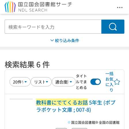
メニ
本文へ移動
検索
絞り込み条件
検索結果 6 件
一括
タイト
お気
ルでま
に入
とめる
り
教科書にでてくるお話
5年生 (ポプ
ラポケット文庫 ; 007-8)
国立国会図書館
全国の図書館