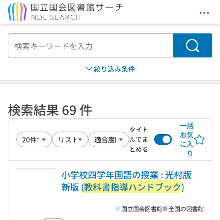
メニ
本文へ移動
検索
絞り込み条件
検索結果 69 件
一括
タイト
お気
ルでま
に入
とめる
り
小学校四学年国語の授業 : 光村版
新版 (
教科書指導ハンドブック
)
国立国会図書館
全国の図書館