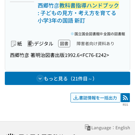
西郷竹彦
教科書指導ハンドブック
: 子どもの見方・考え方を育てる
小学3年の国語 新訂
国立国会図書館
全国の図書館
紙
デジタル
図書
障害者向け資料あり
西郷竹彦 著
明治図書出版
1992.6
<FC76-E242>
もっと見る（21件目～）
書誌情報を一括出力
RSS
RSS
Language：English