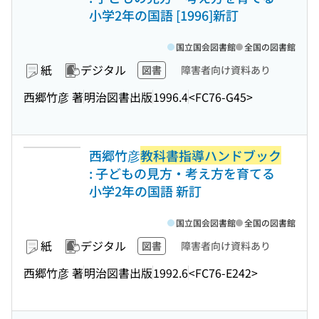
小学2年の国語 [1996]新訂
国立国会図書館
全国の図書館
紙
デジタル
図書
障害者向け資料あり
西郷竹彦 著
明治図書出版
1996.4
<FC76-G45>
西郷竹彦
教科書指導ハンドブック
: 子どもの見方・考え方を育てる
小学2年の国語 新訂
国立国会図書館
全国の図書館
紙
デジタル
図書
障害者向け資料あり
西郷竹彦 著
明治図書出版
1992.6
<FC76-E242>