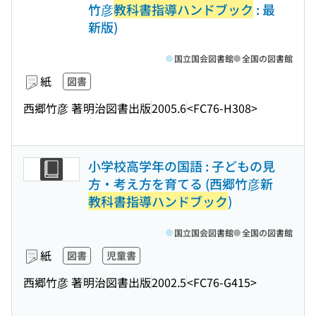
竹彦
教科書指導ハンドブック
: 最
新版)
国立国会図書館
全国の図書館
紙
図書
西郷竹彦 著
明治図書出版
2005.6
<FC76-H308>
小学校高学年の国語 : 子どもの見
方・考え方を育てる (西郷竹彦新
教科書指導ハンドブック
)
国立国会図書館
全国の図書館
紙
図書
児童書
西郷竹彦 著
明治図書出版
2002.5
<FC76-G415>