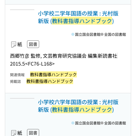
小学校二学年国語の授業 : 光村版
新版 (
教科書指導ハンドブック
)
国立国会図書館
全国の図書館
紙
図書
西郷竹彦 監修, 文芸教育研究協議会 編集
新読書社
2015.5
<FC76-L168>
教科書指導ハンドブック
関連情報
教科書指導ハンドブック
掲載誌
小学校六学年国語の授業 : 光村版
新版 (
教科書指導ハンドブック
)
国立国会図書館
全国の図書館
紙
図書