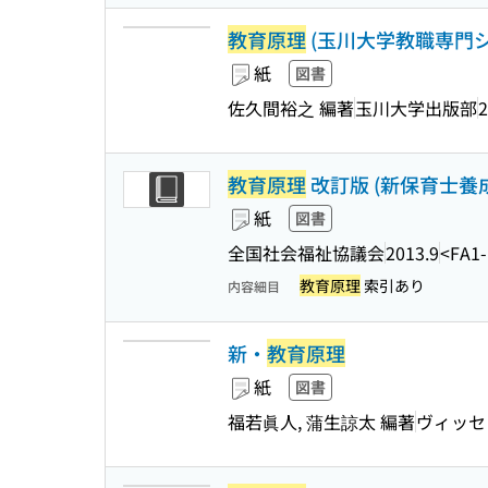
教育原理
(玉川大学教職専門シ
紙
図書
佐久間裕之 編著
玉川大学出版部
2
教育原理
改訂版 (新保育士養成講
紙
図書
全国社会福祉協議会
2013.9
<FA1-
教育原理
索引あり
内容細目
新・
教育原理
紙
図書
福若眞人, 蒲生諒太 編著
ヴィッセ