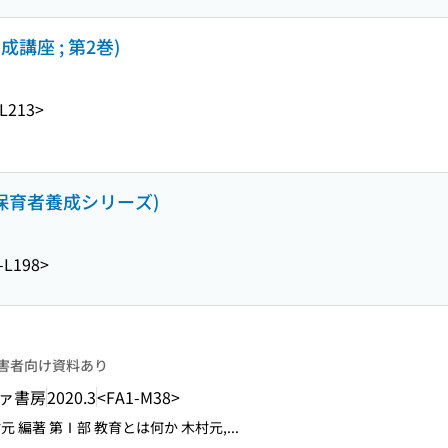
講座 ; 第2巻)
L213>
保育者養成シリーズ)
-L198>
害者向け資料あり
ァ書房
2020.3
<FA1-M38>
 編著 第Ⅰ部 教育とは何か 木村元,...