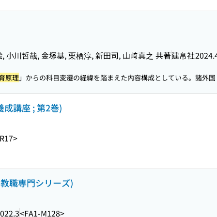
, 小川哲哉, 金塚基, 栗栖淳, 新田司, 山﨑真之 共著
建帛社
2024.
育原理
」からの科目変遷の経緯を踏まえた内容構成としている。諸外国・.
成講座 ; 第2巻)
-R17>
学教職専門シリーズ)
022.3
<FA1-M128>