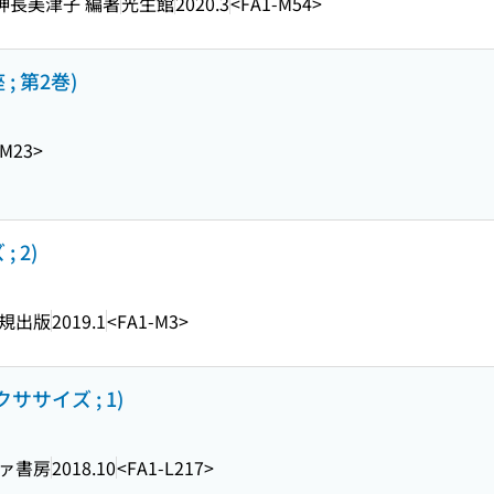
 神長美津子 編著
光生館
2020.3
<FA1-M54>
; 第2巻)
-M23>
 2)
規出版
2019.1
<FA1-M3>
ササイズ ; 1)
ァ書房
2018.10
<FA1-L217>