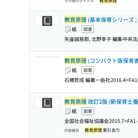
教育原理
その他のタイトル
教育原理
(基本保育シリーズ ; 
紙
図書
矢藤誠慈郎, 北野幸子 編集
中央法
教育原理
(コンパクト版保育
紙
図書
石橋哲成 編著
一藝社
2016.4
<FA1
教育原理
改訂2版 (新保育士養成
紙
図書
全国社会福祉協議会
2015.7
<FA1-
教育原理
索引あり
内容細目