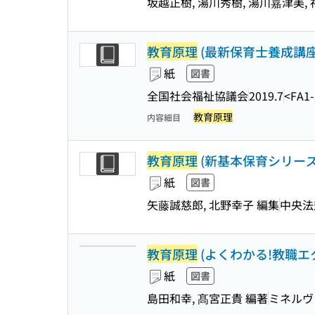
坂越正樹, 湯川秀樹, 湯川嘉津美,
教育原理
(最新保育士養成講座 
紙
図書
全国社会福祉協議会
2019.7
<FA1
教育原理
内容細目
教育原理
(新基本保育シリーズ ;
紙
図書
矢藤誠慈郎, 北野幸子 編集
中央法
教育原理
(よくわかる!教職エク
紙
図書
島田和幸, 髙宮正貴 編著
ミネルヴ