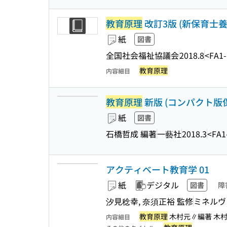
教育原理
改訂3版 (新保育士養成
紙
図書
全国社会福祉協議会
2018.8
<FA1-
教育原理
内容細目
教育原理
新版 (コンパクト版
紙
図書
石橋哲成 編著
一藝社
2018.3
<FA1
アクティベート教育学 01
紙
デジタル
図書
障
汐見稔幸, 奈須正裕 監修
ミネルヴ
教育原理
木村元∥編著 木村元
内容細目