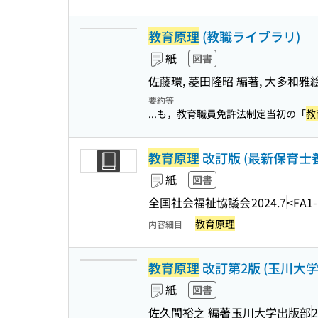
教育原理
(教職ライブラリ)
紙
図書
佐藤環, 菱田隆昭 編著, 大多和雅絵
要約等
...も，教育職員免許法制定当初の「
教
教育原理
改訂版 (最新保育士養
紙
図書
全国社会福祉協議会
2024.7
<FA1
教育原理
内容細目
教育原理
改訂第2版 (玉川大
紙
図書
佐久間裕之 編著
玉川大学出版部
2