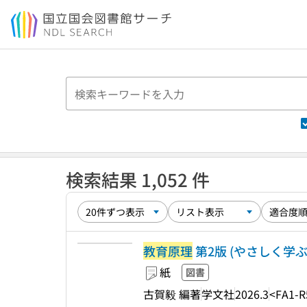
本文へ移動
検索結果 1,052 件
教育原理
第2版 (やさしく学ぶ教職課程 
紙
図書
古賀毅 編著
学文社
2026.3
<FA1-R