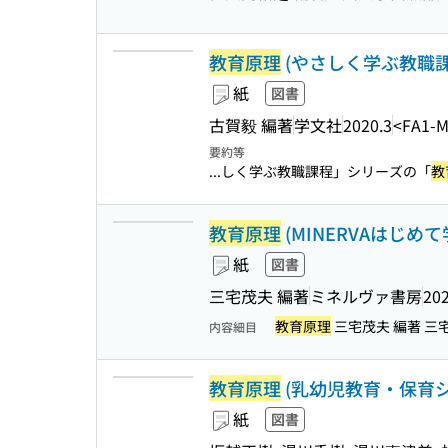
教育原理
(やさしく学ぶ教職課
紙
図書
古賀毅 編著
学文社
2020.3
<FA1-
要約等
...しく学ぶ教職課程」シリーズの「
教
教育原理
(MINERVAはじめて学
紙
図書
三宅茂夫 編著
ミネルヴァ書房
202
教育原理
三宅茂夫 編著 三宅
内容細目
教育原理
(乳幼児教育・保育シ
紙
図書