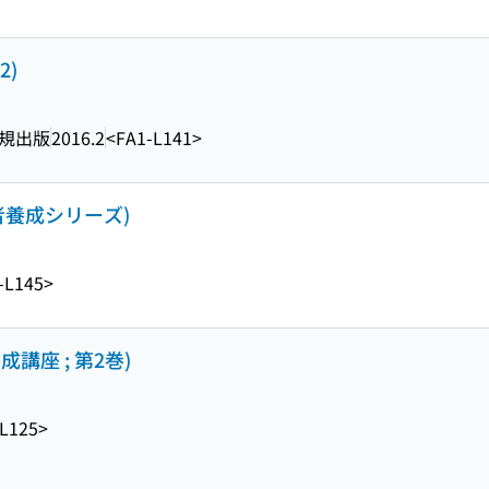
2)
規出版
2016.2
<FA1-L141>
者養成シリーズ)
-L145>
講座 ; 第2巻)
L125>