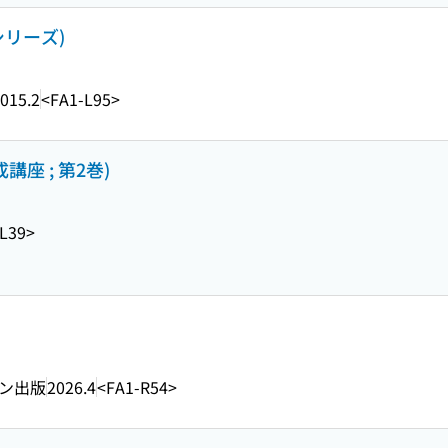
リーズ)
015.2
<FA1-L95>
座 ; 第2巻)
L39>
ン出版
2026.4
<FA1-R54>