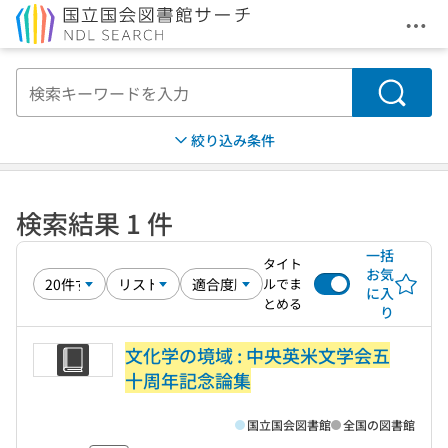
メニ
本文へ移動
検索
絞り込み条件
検索結果 1 件
一括
タイト
お気
ルでま
に入
とめる
り
文化学の境域 : 中央英米文学会五
十周年記念論集
国立国会図書館
全国の図書館