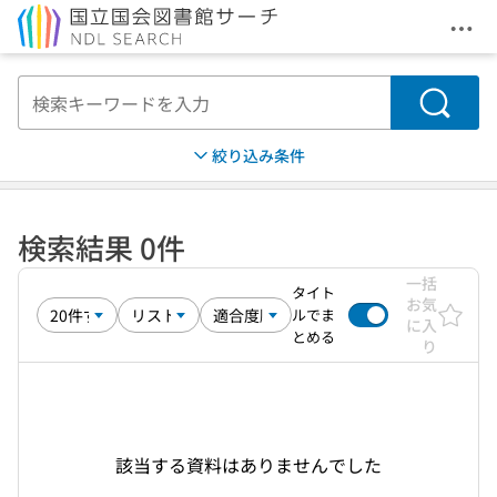
メニ
本文へ移動
検索
絞り込み条件
検索結果 0件
一括
タイト
お気
ルでま
に入
とめる
り
該当する資料はありませんでした