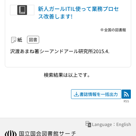
新人ガールITIL使って業務プロセ
ス改善します!
全国の図書館
紙
図書
沢渡あまね著
シーアンドアール研究所
2015.4.
検索結果は以上です。
書誌情報を一括出力
RSS
RSS
Language：English