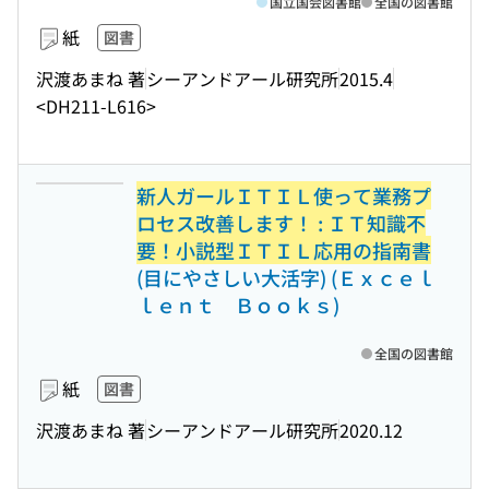
国立国会図書館
全国の図書館
紙
図書
沢渡あまね 著
シーアンドアール研究所
2015.4
<DH211-L616>
新人ガールＩＴＩＬ使って業務プ
ロセス改善します！ : ＩＴ知識不
要！小説型ＩＴＩＬ応用の指南書
(目にやさしい大活字) (Ｅｘｃｅｌ
ｌｅｎｔ Ｂｏｏｋｓ)
全国の図書館
紙
図書
沢渡あまね 著
シーアンドアール研究所
2020.12