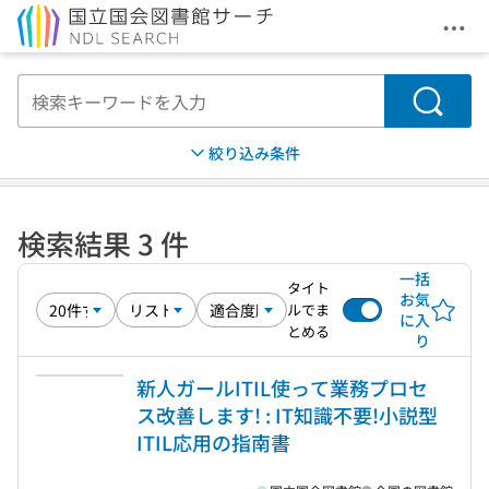
メニ
本文へ移動
検索
絞り込み条件
検索結果 3 件
一括
タイト
お気
ルでま
に入
とめる
り
新人ガールITIL使って業務プロセ
ス改善します! : IT知識不要!小説型
ITIL応用の指南書