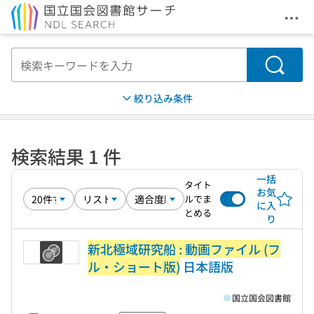
メニ
本文へ移動
検索
絞り込み条件
検索結果 1 件
一括
タイト
お気
ルでま
に入
とめる
り
新北極域研究船 : 動画ファイル (フ
ル・ショート版)
日本語版
国立国会図書館