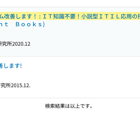
ム改善します！ : ＩＴ知識不要！小説型ＩＴＩＬ応用の
ｎｔ Ｂｏｏｋｓ)
研究所
2020.12
善します!
研究所
2015.12.
検索結果は以上です。