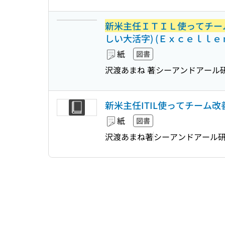
新米主任ＩＴＩＬ使ってチー
しい大活字) (Ｅｘｃｅｌｌｅ
紙
図書
沢渡あまね 著
シーアンドアール
新米主任ITIL使ってチーム改
紙
図書
沢渡あまね著
シーアンドアール