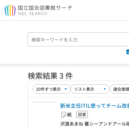
本文へ移動
検索結果 3 件
新米主任ITIL使ってチーム改善し
紙
図書
沢渡あまね 著
シーアンドアール