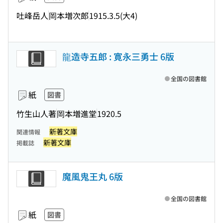
吐峰岳人
岡本増次郎
1915.3.5(大4)
龍造寺五郎 : 寛永三勇士 6版
全国の図書館
紙
図書
竹生山人著
岡本増進堂
1920.5
新著文庫
関連情報
新著文庫
掲載誌
魔風鬼王丸 6版
全国の図書館
紙
図書