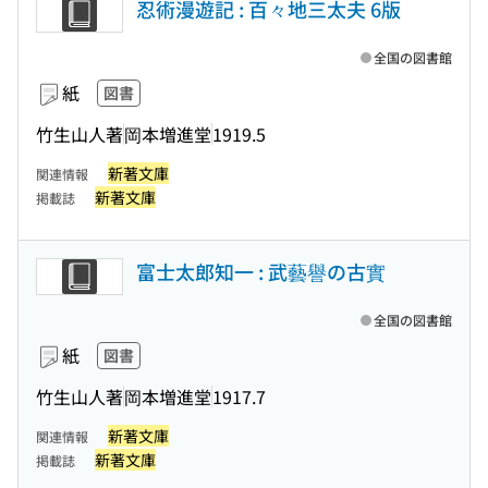
忍術漫遊記 : 百々地三太夫 6版
全国の図書館
紙
図書
竹生山人著
岡本増進堂
1919.5
新著文庫
関連情報
新著文庫
掲載誌
富士太郎知一 : 武藝譽の古實
全国の図書館
紙
図書
竹生山人著
岡本増進堂
1917.7
新著文庫
関連情報
新著文庫
掲載誌