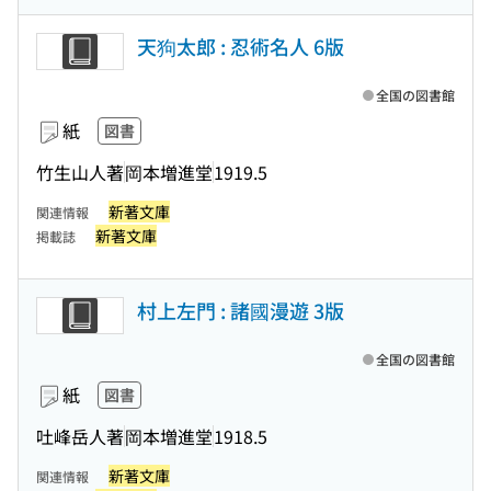
天狗太郎 : 忍術名人 6版
全国の図書館
紙
図書
竹生山人著
岡本増進堂
1919.5
新著文庫
関連情報
新著文庫
掲載誌
村上左門 : 諸國漫遊 3版
全国の図書館
紙
図書
吐峰岳人著
岡本増進堂
1918.5
新著文庫
関連情報