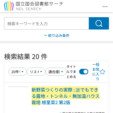
メニ
本文へ移動
検索
絞り込み条件
検索結果 20 件
一括
タイト
お気
ルでま
に入
とめる
り
新野菜つくりの実際 : 誰でもでき
る露地・トンネル・無加温ハウス
栽培
根茎菜2 第2版