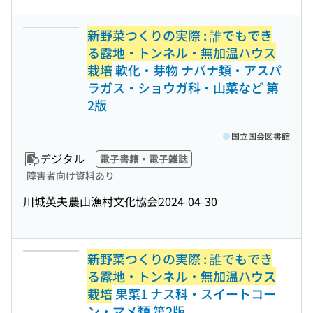
新野菜つくりの実際 : 誰でもでき
る露地・トンネル・無加温ハウス
栽培
軟化・芽物 ナバナ類・アスパ
ラガス・ショウガ科・山菜など 第
2版
国立国会図書館
デジタル
電子書籍・電子雑誌
障害者向け資料あり
川城英夫
農山漁村文化協会
2024-04-30
新野菜つくりの実際 : 誰でもでき
る露地・トンネル・無加温ハウス
栽培
果菜1 ナス科・スイートコー
ン・マメ類 第2版