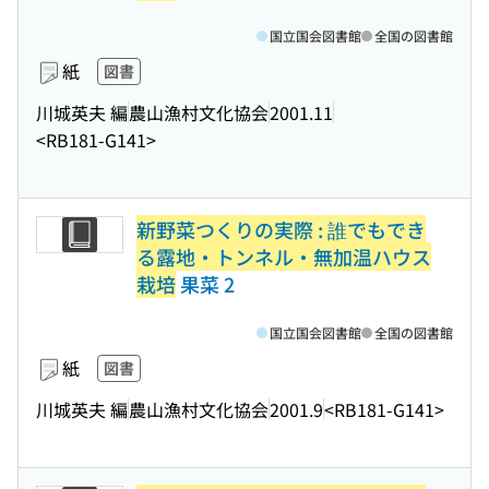
国立国会図書館
全国の図書館
紙
図書
川城英夫 編
農山漁村文化協会
2001.11
<RB181-G141>
新野菜つくりの実際 : 誰でもでき
る露地・トンネル・無加温ハウス
栽培
果菜 2
国立国会図書館
全国の図書館
紙
図書
川城英夫 編
農山漁村文化協会
2001.9
<RB181-G141>