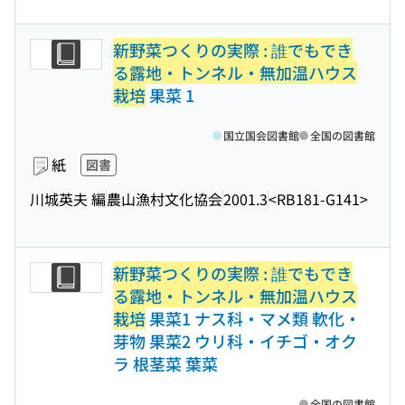
新野菜つくりの実際 : 誰でもでき
る露地・トンネル・無加温ハウス
栽培
果菜 1
国立国会図書館
全国の図書館
紙
図書
川城英夫 編
農山漁村文化協会
2001.3
<RB181-G141>
新野菜つくりの実際 : 誰でもでき
る露地・トンネル・無加温ハウス
栽培
果菜1 ナス科・マメ類 軟化・
芽物 果菜2 ウリ科・イチゴ・オク
ラ 根茎菜 葉菜
全国の図書館