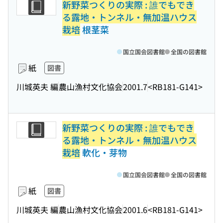
新野菜つくりの実際 : 誰でもでき
る露地・トンネル・無加温ハウス
栽培
根茎菜
国立国会図書館
全国の図書館
紙
図書
川城英夫 編
農山漁村文化協会
2001.7
<RB181-G141>
新野菜つくりの実際 : 誰でもでき
る露地・トンネル・無加温ハウス
栽培
軟化・芽物
国立国会図書館
全国の図書館
紙
図書
川城英夫 編
農山漁村文化協会
2001.6
<RB181-G141>