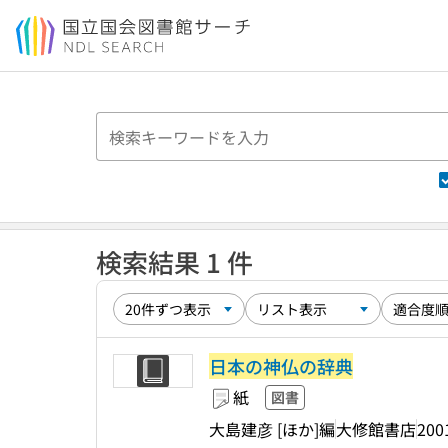
本文へ移動
検索結果 1 件
日本の神仏の辞典
紙
図書
大島建彦 [ほか]編
大修館書店
200