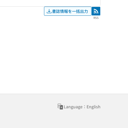
書誌情報を一括出力
RSS
RSS
Language：English