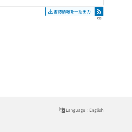
書誌情報を一括出力
RSS
RSS
Language：English