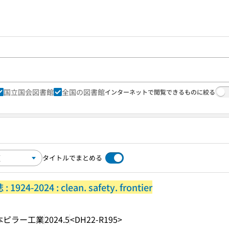
国立国会図書館
全国の図書館
インターネットで閲覧できるものに絞る
タイトルでまとめる
2024 : clean. safety. frontier
本ピラー工業
2024.5
<DH22-R195>