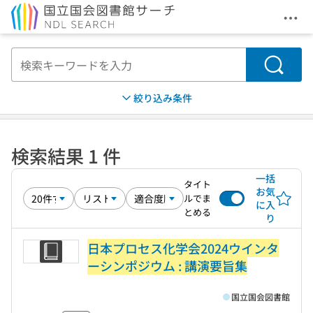
メニ
本文へ移動
検索
絞り込み条件
検索結果 1 件
一括
タイト
お気
ルでま
に入
とめる
り
日本プロセス化学会2024ウインタ
ーシンポジウム : 講演要旨集
国立国会図書館