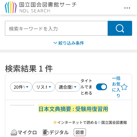
メニ
本文へ移動
検索
絞り込み条件
検索結果 1 件
一括
タイト
お気
ルでま
に入
とめる
り
日本文典摘要 : 受験用復習用
インターネットで読める
国立国会図書館
マイクロ
デジタル
図書