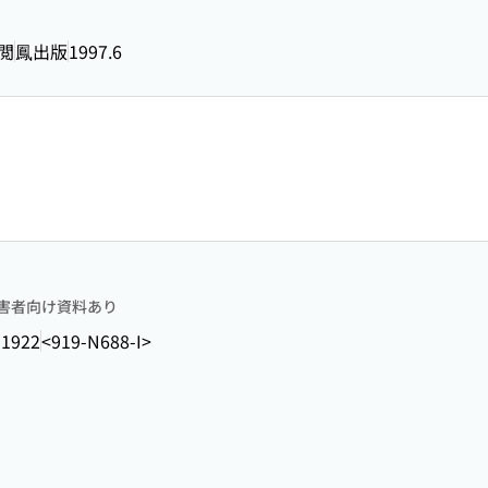
閲
鳳出版
1997.6
害者向け資料あり
-1922
<919-N688-I>