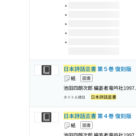
このタイトルの巻号
日本詩話叢書
第５巻 復刻版
紙
図書
池田四朗次郎 編纂者
竜吟社
1997.
日本詩話叢書
タイトル標目
日本詩話叢書
第４巻 復刻版
紙
図書
池田四朗次郎 編纂者
竜吟社
1997.