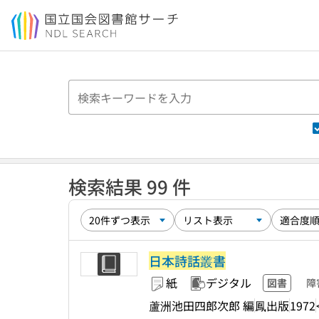
本文へ移動
検索結果 99 件
日本詩話叢書
紙
デジタル
図書
障
蘆洲池田四郎次郎 編
鳳出版
1972