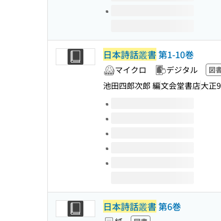
日本詩話叢書
第1-10巻
マイクロ
デジタル
図
池田四郎次郎 編
文会堂書店
大正9
このタイトルの巻号
日本詩話叢書
第6巻