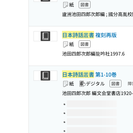
紙
図書
廬洲池田四郎次郎編 ; 國分高胤校
日本詩話叢書
複刻再版
紙
図書
池田四郎次郎編
龍吟社
1997.6
日本詩話叢書
第1-10巻
紙
デジタル
図書
障
池田四郎次郎 編
文会堂書店
1920
このタイトルの巻号