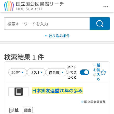
メニ
本文へ移動
検索
絞り込み条件
検索結果 1 件
一括
タイト
お気
ルでま
に入
とめる
り
日本郷友連盟70年の歩み
国立国会図書館
紙
図書