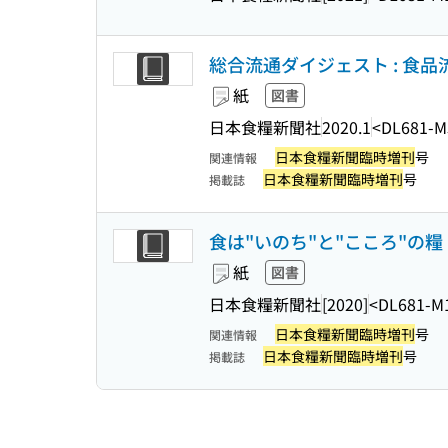
総合流通ダイジェスト : 食品流
紙
図書
日本食糧新聞社
2020.1
<DL681-M
日本食糧新聞臨時増刊
号
関連情報
日本食糧新聞臨時増刊
号
掲載誌
食は"いのち"と"こころ"の糧 
紙
図書
日本食糧新聞社
[2020]
<DL681-M
日本食糧新聞臨時増刊
号
関連情報
日本食糧新聞臨時増刊
号
掲載誌