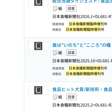
総合流通ダイジェスト : 食品流
紙
図書
日本食糧新聞社
2026.1
<DL681-R
日本食糧新聞臨時増刊
号
関連情報
日本食糧新聞臨時増刊
号
掲載誌
食は"いのち"と"こころ"の糧 
紙
図書
日本食糧新聞社
2025.10
<DL681-
日本食糧新聞臨時増刊
号
関連情報
日本食糧新聞臨時増刊
号
掲載誌
食品ヒット大賞/新技術・食品開発
紙
図書
日本食糧新聞社
2025.2
<DL681-R