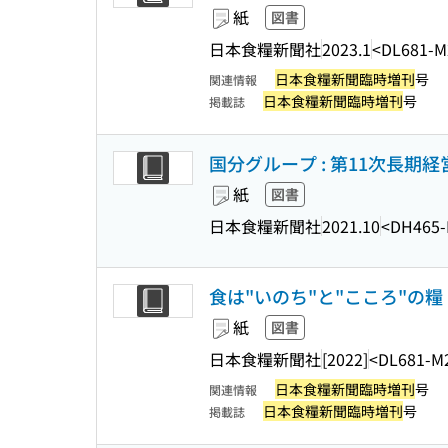
紙
図書
日本食糧新聞社
2023.1
<DL681-M
日本食糧新聞臨時増刊
号
関連情報
日本食糧新聞臨時増刊
号
掲載誌
国分グループ : 第11次長期経
紙
図書
日本食糧新聞社
2021.10
<DH465-
食は"いのち"と"こころ"の糧 
紙
図書
日本食糧新聞社
[2022]
<DL681-M
日本食糧新聞臨時増刊
号
関連情報
日本食糧新聞臨時増刊
号
掲載誌