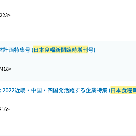
223>
営計画特集号 (
日本食糧新聞臨時増刊
号)
M18>
: 2022近畿・中国・四国発活躍する企業特集 (
日本食糧
216>