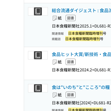
総合流通ダイジェスト : 食品流
紙
図書
日本食糧新聞社
2025.1
<DL681-R
日本食糧新聞臨時増刊
号
関連情報
日本食糧新聞臨時増刊
号
掲載誌
食品ヒット大賞/新技術・食品開発
紙
図書
日本食糧新聞社
2024.2
<DL681-R
食は"いのち"と"こころ"の糧 
紙
図書
日本食糧新聞社
[2024]
<DL681-R
日本食糧新聞臨時増刊
号
関連情報