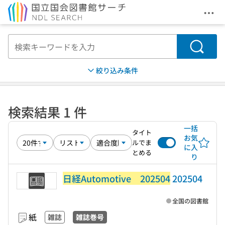
メニ
本文へ移動
検索
絞り込み条件
検索結果 1 件
一括
タイト
お気
ルでま
に入
とめる
り
日経Automotive 202504
202504
全国の図書館
紙
雑誌
雑誌巻号