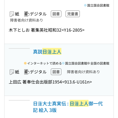
国立国会図書館
紙
デジタル
図書
児童書
障害者向け資料あり
木下としお 著
集英社
昭和32
<Y16-2805>
真説
日蓮上人
インターネットで読める
国立国会図書館
全国の図書館
紙
デジタル
図書
障害者向け資料あり
上田広 著
奉仕会出版部
1954
<913.6-U161n>
日蓮大士真実伝 :
日蓮上人
御一代
記 絵入 3版