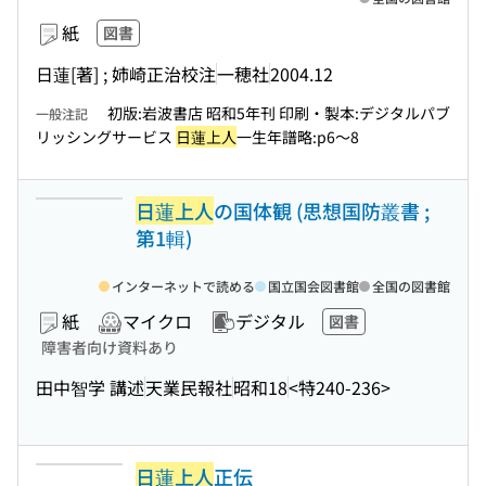
紙
図書
日蓮[著] ; 姉崎正治校注
一穂社
2004.12
初版:岩波書店 昭和5年刊 印刷・製本:デジタルパブ
一般注記
リッシングサービス
日蓮上人
一生年譜略:p6〜8
日蓮上人
の国体観 (思想国防叢書 ;
第1輯)
インターネットで読める
国立国会図書館
全国の図書館
紙
マイクロ
デジタル
図書
障害者向け資料あり
田中智学 講述
天業民報社
昭和18
<特240-236>
日蓮上人
正伝