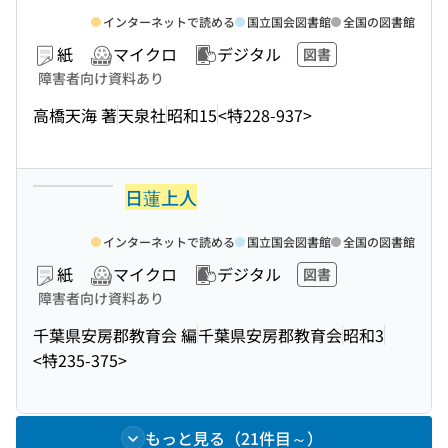
インターネットで読める
国立国会図書館
全国の図書館
紙
マイクロ
デジタル
図書
障害者向け資料あり
高橋天海 著
天泉社
昭和15
<特228-937>
日蓮上人
インターネットで読める
国立国会図書館
全国の図書館
紙
マイクロ
デジタル
図書
障害者向け資料あり
千葉県安房郡教育会 編
千葉県安房郡教育会
昭和3
<特235-375>
もっと見る（21件目～）