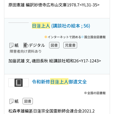
原田憲雄 編訳
妙徳寺広布山文庫
1978.7
<YL31-35>
日蓮上人
(講談社の絵本 ; 56)
インターネットで読める
国立国会図書館
紙
デジタル
図書
児童書
障害者向け資料あり
加藤武雄 文, 磯田長秋 絵
講談社
昭和26
<Y17-1243>
令和新修
日蓮上人
御遺文全
全国の図書館
紙
図書
松森孝雄編纂
日蓮宗全国霊断師会連合会
2021.2