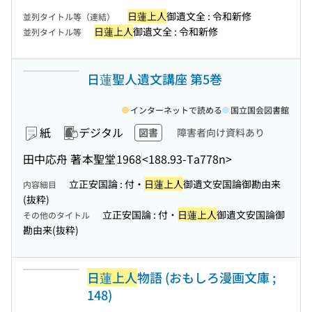
日蓮上人
御遺文全 : 令和新修
並列タイトル等（連結）
日蓮上人
御遺文全 : 令和新修
並列タイトル等
日蓮聖人遺文講座 第5巻
インターネットで読める
国立国会図書館
紙
デジタル
図書
障害者向け資料あり
田中応舟 著
本聖堂
1968
<188.93-Ta778n>
立正安国論 : 付・
日蓮上人
御遺文安国論御勘由来
内容細目
(抜粋)
立正安国論 : 付・
日蓮上人
御遺文安国論御
その他のタイトル
勘由来(抜粋)
日蓮上人
物語 (おもしろ漫画文庫 ;
148)