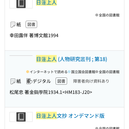
日蓮上人
全国の図書館
紙
図書
幸田露伴 著
博文館
1994
日蓮上人
(人物研究叢刊 ; 第18)
インターネットで読める
国立国会図書館
全国の図書館
紙
デジタル
図書
障害者向け資料あり
松尾忠 著
金鷄學院
1934.1
<HM183-J20>
日蓮上人
文抄 オンデマンド版
全国の図書館