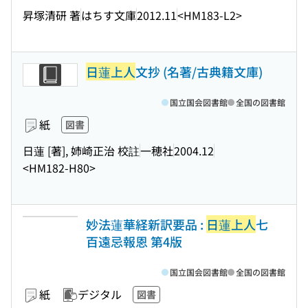
昇塚清研 著
はちす文庫
2012.11
<HM183-L2>
日蓮上人
文抄 (名著/古典籍文庫)
国立国会図書館
全国の図書館
紙
図書
日蓮 [著], 姉崎正治 校註
一穂社
2004.12
<HM182-H80>
妙法蓮華経新訳要品 :
日蓮上人
七
百遠忌報恩 第4版
国立国会図書館
全国の図書館
紙
デジタル
図書