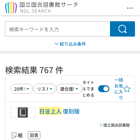
メニ
本文へ移動
検索
絞り込み条件
検索結果 767 件
一括
タイト
お気
ルでま
に入
とめる
り
日蓮上人
復刻版
国立国会図書館
紙
図書