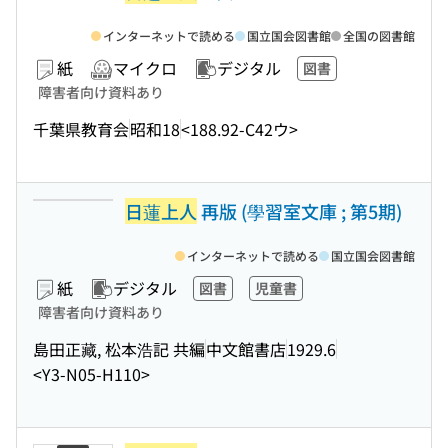
インターネットで読める
国立国会図書館
全国の図書館
紙
マイクロ
デジタル
図書
障害者向け資料あり
千葉県教育会
昭和18
<188.92-C42ウ>
日蓮上人
再版 (學習室文庫 ; 第5期)
インターネットで読める
国立国会図書館
紙
デジタル
図書
児童書
障害者向け資料あり
島田正藏, 松本浩記 共編
中文館書店
1929.6
<Y3-N05-H110>