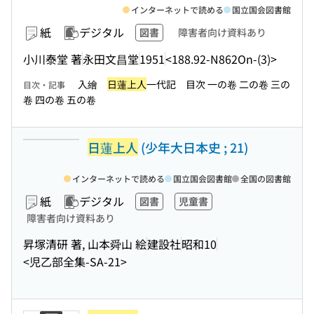
インターネットで読める
国立国会図書館
紙
デジタル
図書
障害者向け資料あり
小川泰堂 著
永田文昌堂
1951
<188.92-N862On-(3)>
入繪
日蓮上人
一代記 目次 一の卷 二の卷 三の
目次・記事
卷 四の卷 五の卷
日蓮上人
(少年大日本史 ; 21)
インターネットで読める
国立国会図書館
全国の図書館
紙
デジタル
図書
児童書
障害者向け資料あり
昇塚清研 著, 山本舜山 絵
建設社
昭和10
<児乙部全集-SA-21>