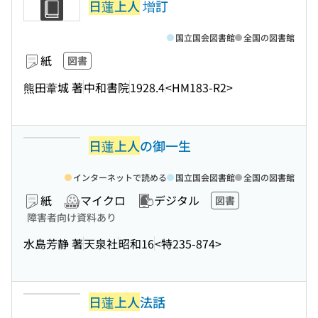
日蓮上人
增訂
国立国会図書館
全国の図書館
紙
図書
熊田葦城 著
中和書院
1928.4
<HM183-R2>
日蓮上人
の御一生
インターネットで読める
国立国会図書館
全国の図書館
紙
マイクロ
デジタル
図書
障害者向け資料あり
水島芳静 著
天泉社
昭和16
<特235-874>
日蓮上人
法話