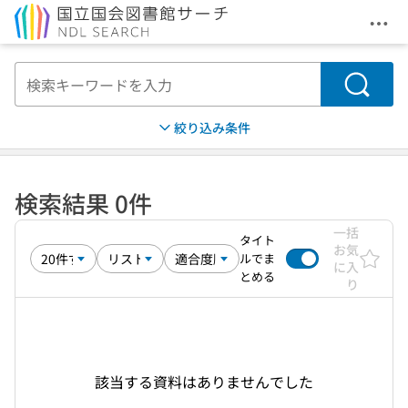
メニ
本文へ移動
検索
絞り込み条件
検索結果 0件
一括
タイト
お気
ルでま
に入
とめる
り
該当する資料はありませんでした