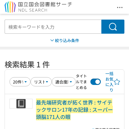
メニ
本文へ移動
検索
絞り込み条件
検索結果 1 件
一括
タイト
お気
ルでま
に入
とめる
り
最先端研究者が拓く世界 : サイテ
ックサロン17年の記録 : スーパー
頭脳171人の眼