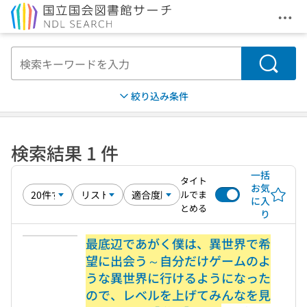
メニ
本文へ移動
検索
絞り込み条件
検索結果 1 件
一括
タイト
お気
ルでま
に入
とめる
り
最底辺であがく僕は、異世界で希
望に出会う～自分だけゲームのよ
うな異世界に行けるようになった
ので、レベルを上げてみんなを見