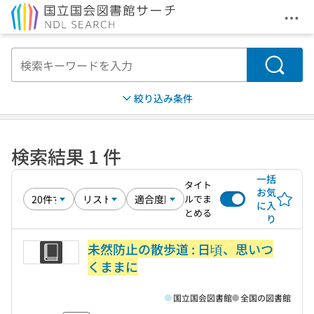
メニ
本文へ移動
検索
絞り込み条件
検索結果 1 件
一括
タイト
お気
ルでま
に入
とめる
り
未然防止の散歩道 : 日頃、思いつ
くままに
国立国会図書館
全国の図書館