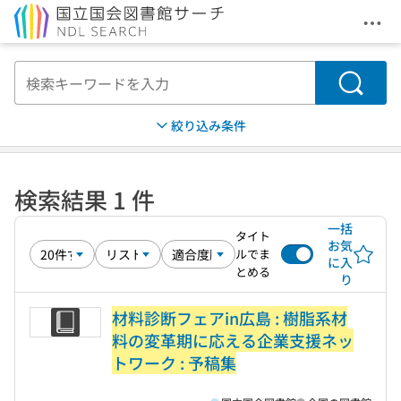
メニ
本文へ移動
検索
絞り込み条件
検索結果 1 件
一括
タイト
お気
ルでま
に入
とめる
り
材料診断フェアin広島 : 樹脂系材
料の変革期に応える企業支援ネッ
トワーク : 予稿集