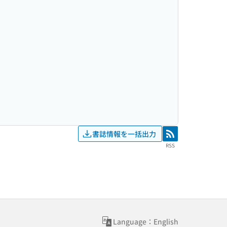
書誌情報を一括出力
RSS
RSS
Language：English