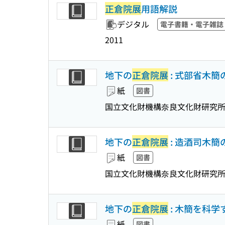
正倉院展
用語解説
デジタル
電子書籍・電子雑誌
2011
地下の
正倉院展
: 式部省木簡
紙
図書
国立文化財機構奈良文化財研究所
地下の
正倉院展
: 造酒司木簡
紙
図書
国立文化財機構奈良文化財研究所
地下の
正倉院展
: 木簡を科学
紙
図書