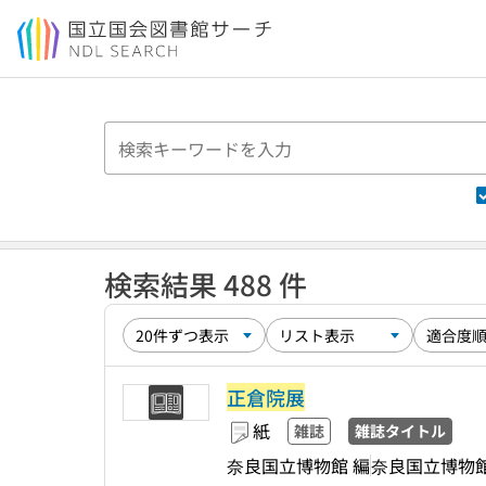
本文へ移動
検索結果 488 件
正倉院展
紙
雑誌
雑誌タイトル
奈良国立博物館 編
奈良国立博物