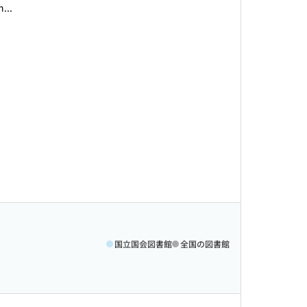
...
国立国会図書館
全国の図書館