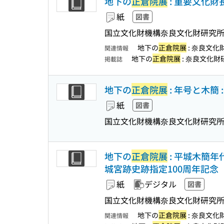
地下の
正倉院展
: 重要文化財
紙
図書
国立文化財機構奈良文化財研究所
地下の
正倉院展
: 奈良文
関連情報
地下の
正倉院展
: 奈良文化
掲載誌
地下の
正倉院展
: 年号と木簡
紙
図書
国立文化財機構奈良文化財研究所
地下の
正倉院展
: 平城木簡年
城宮跡史跡指定100周年記念
紙
デジタル
図書
国立文化財機構奈良文化財研究所
地下の
正倉院展
: 奈良文化
関連情報