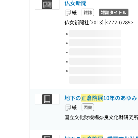
仏女新聞
紙
雑誌
雑誌タイトル
仏女新聞社
[2013]-
<Z72-G289>
このタイトルの巻号
地下の
正倉院展
10年のあゆみ 
紙
図書
国立文化財機構奈良文化財研究所