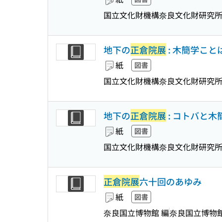
国立文化財機構奈良文化財研究所
地下の
正倉院展
: 木簡学こと
紙
図書
国立文化財機構奈良文化財研究所
地下の
正倉院展
: コトバと木簡
紙
図書
国立文化財機構奈良文化財研究
正倉院展
六十回のあゆみ
紙
図書
奈良国立博物館 編
奈良国立博物