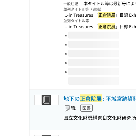
本タイトル等は最新号による
一般注記
並列タイトル等（連結）
...-in Treasures 「
正倉院展
」目録 Exhib
並列タイトル等
...-in Treasures 「
正倉院展
」目録 Exhib
このタイトルの巻号
地下の
正倉院展
: 平城宮跡資
紙
図書
国立文化財機構奈良文化財研究所