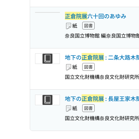
正倉院展
六十回のあゆみ
紙
図書
奈良国立博物館 編
奈良国立博物
地下の
正倉院展
: 二条大路木
紙
図書
国立文化財機構奈良文化財研究
地下の
正倉院展
: 長屋王家木
紙
図書
国立文化財機構奈良文化財研究