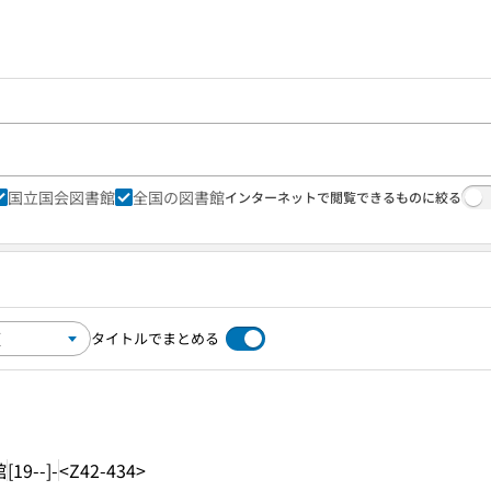
国立国会図書館
全国の図書館
インターネットで閲覧できるものに絞る
タイトルでまとめる
館
[19--]-
<Z42-434>