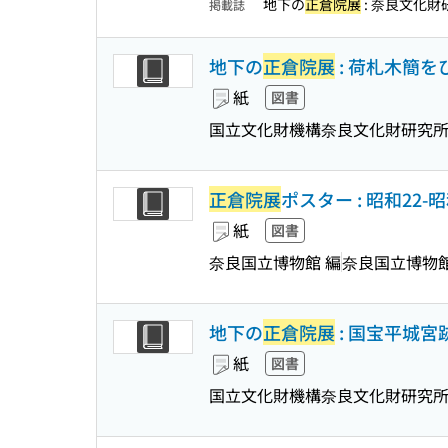
地下の
正倉院展
: 奈良文化
掲載誌
地下の
正倉院展
: 荷札木簡を
紙
図書
国立文化財機構奈良文化財研究所
正倉院展
ポスター : 昭和22-昭
紙
図書
奈良国立博物館 編
奈良国立博物
地下の
正倉院展
: 国宝平城宮
紙
図書
国立文化財機構奈良文化財研究所