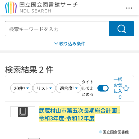
メニ
本文へ移動
検索
絞り込み条件
検索結果 2 件
一括
タイト
お気
ルでま
に入
とめる
り
武蔵村山市第五次長期総合計画 :
令和3年度-令和12年度
国立国会図書館