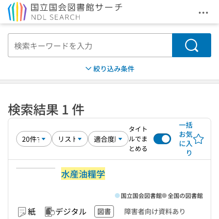
メニ
本文へ移動
検索
絞り込み条件
検索結果 1 件
一括
タイト
お気
ルでま
に入
とめる
り
水産油糧学
国立国会図書館
全国の図書館
紙
デジタル
図書
障害者向け資料あり