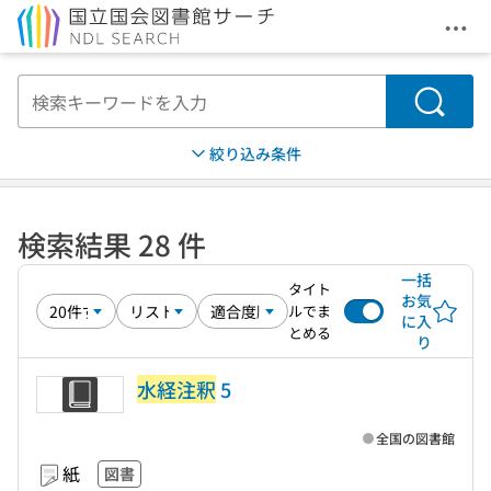
メニ
本文へ移動
検索
絞り込み条件
検索結果 28 件
一括
タイト
お気
ルでま
に入
とめる
り
水経注釈
5
全国の図書館
紙
図書