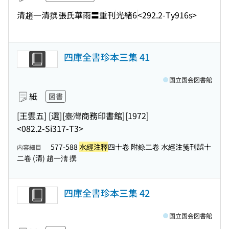
清趙一清撰
張氏華雨〓重刊
光緒6
<292.2-Ty916s>
四庫全書珍本三集 41
国立国会図書館
紙
図書
[王雲五] [選]
[臺灣商務印書館]
[1972]
<082.2-Si317-T3>
577-588
水經注釋
四十卷 附錄二卷 水經注箋刊誤十
内容細目
二卷 (清) 趙一淸 撰
四庫全書珍本三集 42
国立国会図書館