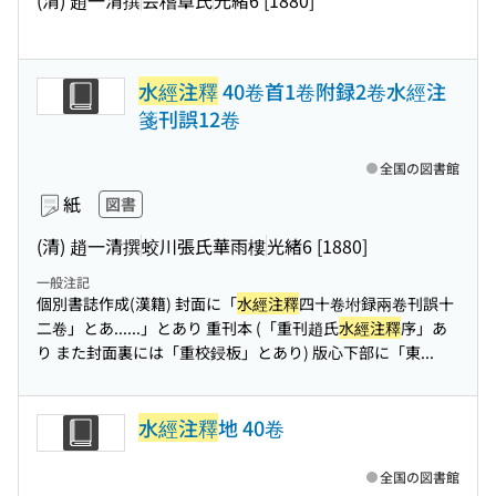
水經注釋
40卷首1卷附録2卷水經注
箋刊誤12卷
全国の図書館
紙
図書
(清) 趙一清撰
蛟川張氏華雨樓
光緒6 [1880]
一般注記
個別書誌作成(漢籍) 封面に「
水經注釋
四十卷坿録兩卷刊誤十
二卷」とあ...
...」とあり 重刊本 (「重刊趙氏
水經注釋
序」あ
り また封面裏には「重校鋟板」とあり) 版心下部に「東...
水經注釋
地 40卷
全国の図書館