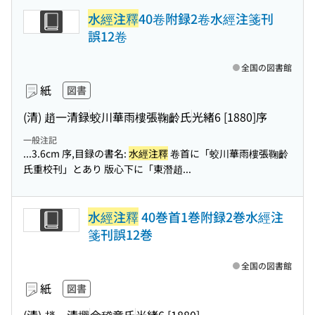
水經注釋
40卷附録2卷水經注箋刊
誤12卷
全国の図書館
紙
図書
(清) 趙一清録
蛟川華雨樓張鞠齡氏
光緒6 [1880]序
一般注記
...3.6cm 序,目録の書名:
水經注釋
卷首に「蛟川華雨樓張鞠齡
氏重校刊」とあり 版心下に「東潛趙...
水經注釋
40巻首1巻附録2巻水經注
箋刊誤12巻
全国の図書館
紙
図書
(清) 趙一清撰
会稽章氏
光緒6 [1880]