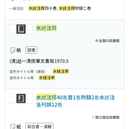
水經注釋
四十巻,
水經注釋
附録二巻
一般注記
水經注釋
全国の図書館
紙
図書
(清)趙一清撰
華文書局
1970.5
水経注釈
並列タイトル等（連結）
水経注釈
並列タイトル等
水經注釋
40卷首1卷附録2卷水經注
箋刊誤12卷
国立国会図書館
紙
和古書・漢籍