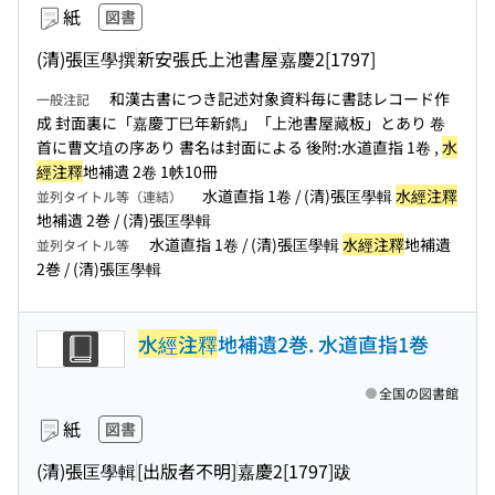
紙
図書
(清)張匡學撰
新安張氏上池書屋
嘉慶2[1797]
和漢古書につき記述対象資料毎に書誌レコード作
一般注記
成 封面裏に「嘉慶丁巳年新鐫」「上池書屋藏板」とあり 卷
首に曹文埴の序あり 書名は封面による 後附:水道直指 1卷 ,
水
經注釋
地補遺 2卷 1帙10冊
水道直指 1卷 / (清)張匡學輯
水經注釋
並列タイトル等（連結）
地補遺 2巻 / (清)張匡學輯
水道直指 1卷 / (清)張匡學輯
水經注釋
地補遺
並列タイトル等
2巻 / (清)張匡學輯
水經注釋
地補遺2巻. 水道直指1巻
全国の図書館
紙
図書
(清)張匡學輯
[出版者不明]
嘉慶2[1797]跋