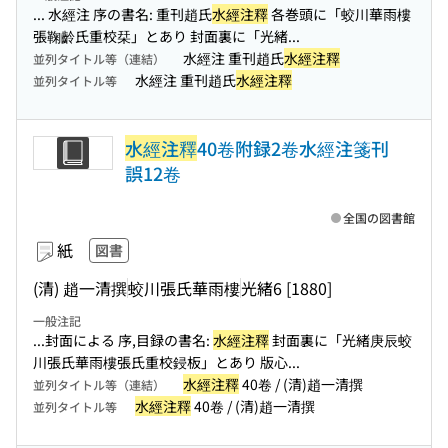
... 水經注 序の書名: 重刊趙氏
水經注釋
各巻頭に「蛟川華雨樓
張鞠齡氏重校栞」とあり 封面裏に「光緒...
水經注 重刊趙氏
水經注釋
並列タイトル等（連結）
水經注 重刊趙氏
水經注釋
並列タイトル等
水經注釋
40卷附録2卷水經注箋刊
誤12卷
全国の図書館
紙
図書
(清) 趙一清撰
蛟川張氏華雨樓
光緒6 [1880]
一般注記
...封面による 序,目録の書名:
水經注釋
封面裏に「光緒庚辰蛟
川張氏華雨樓張氏重校鋟板」とあり 版心...
水經注釋
40卷 / (清)趙一清撰
並列タイトル等（連結）
水經注釋
40卷 / (清)趙一清撰
並列タイトル等