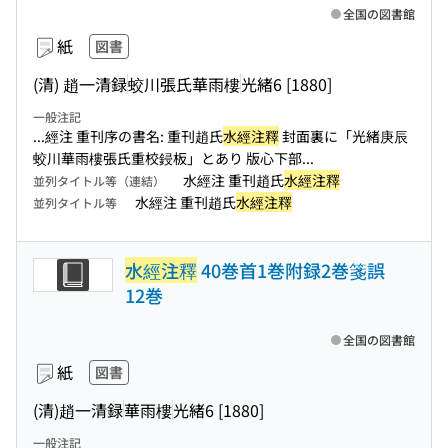
全国の図書館
紙
図書
(清) 趙一清録
蛟川張氏華雨樓
光緒6 [1880]
一般注記
...經注 重刊序の書名: 重刊趙氏
水經注釋
封面裏に「光緒庚辰
蛟川華雨樓張氏重校鋟板」とあり 版心下部...
水經注 重刊趙氏
水經注釋
並列タイトル等（連結）
水經注 重刊趙氏
水經注釋
並列タイトル等
水經注釋
40巻首1巻附録2巻箋誤
12巻
全国の図書館
紙
図書
(清)趙一清録
華雨樓
光緒6 [1880]
一般注記