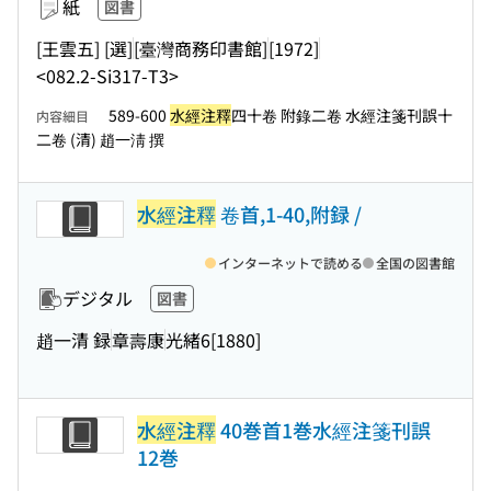
紙
図書
[王雲五] [選]
[臺灣商務印書館]
[1972]
<082.2-Si317-T3>
589-600
水經注釋
四十卷 附錄二卷 水經注箋刊誤十
内容細目
二卷 (清) 趙一淸 撰
水經注釋
卷首,1-40,附録 /
インターネットで読める
全国の図書館
デジタル
図書
趙一清 録
章壽康
光緒6[1880]
水經注釋
40巻首1巻水經注箋刊誤
12巻