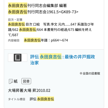
永田良吉伝
刊行同志会編集部 編著
永田良吉伝
刊行同志会
1961.5
<GK89-73>
目次・記事
永田良吉伝
目次 口絵 写真 序文 元内...
...647 系譜及び年
譜/662
永田良吉伝
/664 本書発刊の経過/675 編輯を終え
て/687
永田良吉伝
年譜：p664〜674
内容細目
評伝
永田良吉伝
: 最後の井戸掘政
治家
全国の図書館
紙
図書
大場昇著
大場 昇
2010.02
評伝
永田良吉伝
タイトル標目