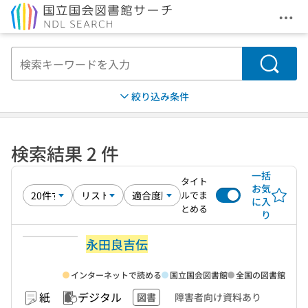
メニ
本文へ移動
検索
絞り込み条件
検索結果 2 件
一括
タイト
お気
ルでま
に入
とめる
り
永田良吉伝
インターネットで読める
国立国会図書館
全国の図書館
紙
デジタル
図書
障害者向け資料あり