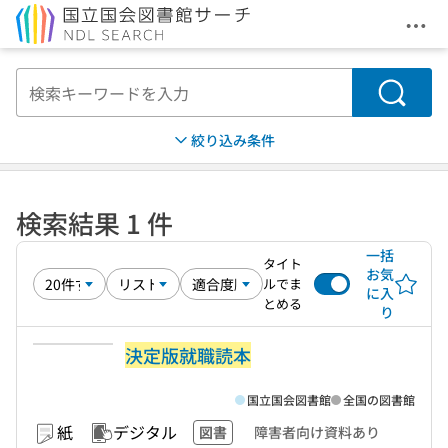
メニ
本文へ移動
検索
絞り込み条件
検索結果 1 件
一括
タイト
お気
ルでま
に入
とめる
り
決定版就職読本
国立国会図書館
全国の図書館
紙
デジタル
図書
障害者向け資料あり