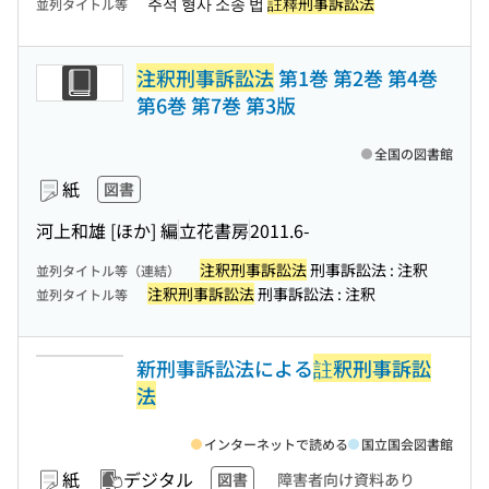
주석 형사 소송 법
註釋刑事訴訟法
並列タイトル等
注釈刑事訴訟法
第1巻 第2巻 第4巻
第6巻 第7巻 第3版
全国の図書館
紙
図書
河上和雄 [ほか] 編
立花書房
2011.6-
注釈刑事訴訟法
刑事訴訟法 : 注釈
並列タイトル等（連結）
注釈刑事訴訟法
刑事訴訟法 : 注釈
並列タイトル等
新刑事訴訟法による
註釈刑事訴訟
法
インターネットで読める
国立国会図書館
紙
デジタル
図書
障害者向け資料あり