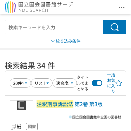
メニ
本文へ移動
検索
絞り込み条件
検索結果 34 件
一括
タイト
お気
ルでま
に入
とめる
り
注釈刑事訴訟法
第2巻 第3版
国立国会図書館
全国の図書館
紙
図書