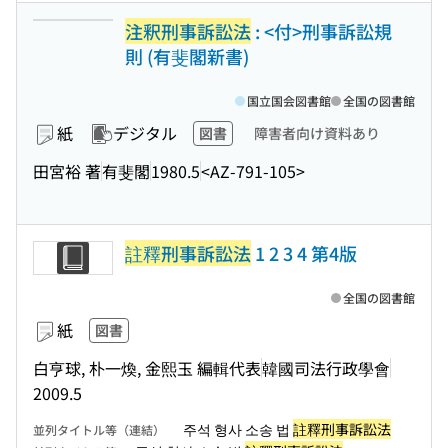
注釈刑事訴訟法
: <付>刑事訴訟規
則 (有斐閣新書)
国立国会図書館
全国の図書館
紙
デジタル
図書
障害者向け資料あり
田宮裕 著
有斐閣
1980.5
<AZ-791-105>
註釋刑事訴訟法
1 2 3 4 第4版
全国の図書館
紙
図書
白亨球, 朴一煥, 金熙玉 編輯代表
韓國司法行政學會
2009.5
주석 형사 소송 법
註釋刑事訴訟法
並列タイトル等（連結）