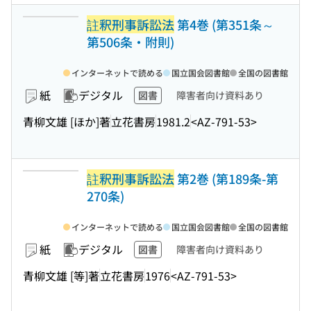
註釈刑事訴訟法
第4巻 (第351条～
第506条・附則)
インターネットで読める
国立国会図書館
全国の図書館
紙
デジタル
図書
障害者向け資料あり
青柳文雄 [ほか]著
立花書房
1981.2
<AZ-791-53>
註釈刑事訴訟法
第2巻 (第189条-第
270条)
インターネットで読める
国立国会図書館
全国の図書館
紙
デジタル
図書
障害者向け資料あり
青柳文雄 [等]著
立花書房
1976
<AZ-791-53>