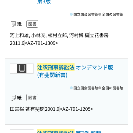
第3版
国立国会図書館
全国の図書館
紙
図書
河上和雄, 小林充, 植村立郎, 河村博 編
立花書房
2011.6
<AZ-791-J309>
注釈刑事訴訟法
オンデマンド版
(有斐閣新書)
国立国会図書館
全国の図書館
紙
図書
田宮裕 著
有斐閣
2001.9
<AZ-791-J205>