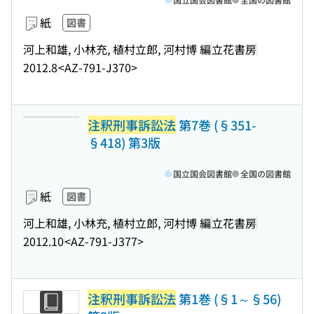
紙
図書
河上和雄, 小林充, 植村立郎, 河村博 編
立花書房
2012.8
<AZ-791-J370>
注釈刑事訴訟法
第7巻 (§351-
§418) 第3版
国立国会図書館
全国の図書館
紙
図書
河上和雄, 小林充, 植村立郎, 河村博 編
立花書房
2012.10
<AZ-791-J377>
注釈刑事訴訟法
第1巻 (§1～§56)