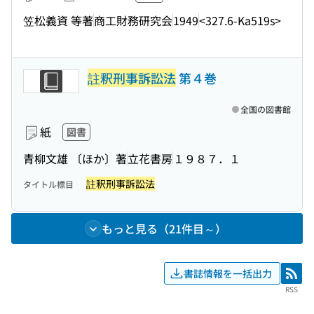
笠松義資 等著
商工財務研究会
1949
<327.6-Ka519s>
註釈刑事訴訟法
第４巻
全国の図書館
紙
図書
青柳文雄 〔ほか〕著
立花書房
１９８７．１
註釈刑事訴訟法
タイトル標目
もっと見る（21件目～）
書誌情報を一括出力
RSS
RSS